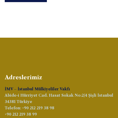
Adreslerimiz
İMV – İstanbul Mülkiyeliler Vakfı
Abide-i Hürriyet Cad. Hasat Sokak No:2/4 Şişli İstanbul
34381 Türkiye
Telefon: +90 212 219 38 98
+90 212 219 38 99