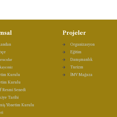
msal
Projeler
kandan
Organizasyon
hçe
Eğitim
Danışmanlık
rucular
Turizm
kayemiz
tim Kurulu
İMV Mağaza
etim Kurulu
f Resmi Senedi
iye Tarihi
iş Yönetim Kurulu
ri