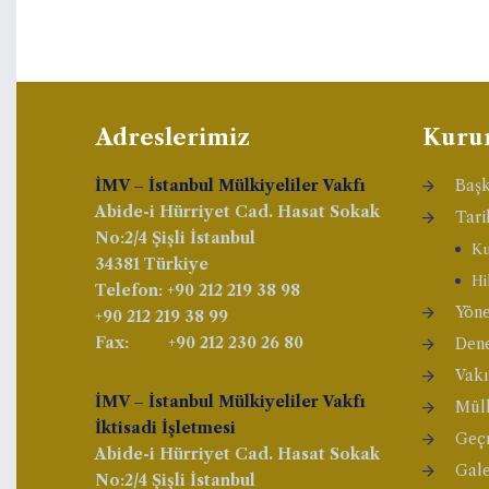
Adreslerimiz
Kuru
İMV – İstanbul Mülkiyeliler Vakfı
Baş
Abide-i Hürriyet Cad. Hasat Sokak
Tari
No:2/4 Şişli İstanbul
Ku
34381 Türkiye
Hi
Telefon: +90 212 219 38 98
Yöne
+90 212 219 38 99
Fax: +90 212 230 26 80
Den
Vakı
İMV – İstanbul Mülkiyeliler Vakfı
Mülk
İktisadi İşletmesi
Geçm
Abide-i Hürriyet Cad. Hasat Sokak
Gale
No:2/4 Şişli İstanbul