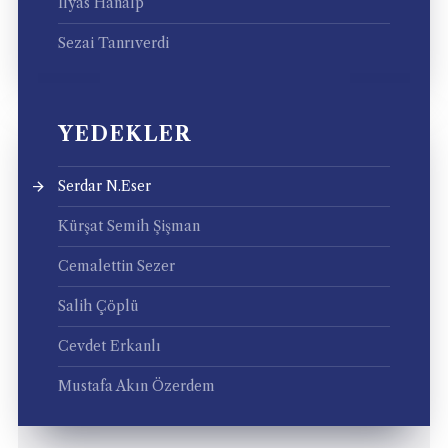
İlyas Hanalp
Sezai Tanrıverdi
YEDEKLER
Serdar N.Eser
Kürşat Semih Şişman
Cemalettin Sezer
Salih Çöplü
Cevdet Erkanlı
Mustafa Akın Özerdem