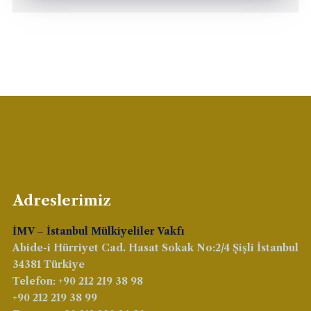
Adreslerimiz
İMV – İstanbul Mülkiyeliler Vakfı
Abide-i Hürriyet Cad. Hasat Sokak No:2/4 Şişli İstanbul
34381 Türkiye
Telefon: +90 212 219 38 98
+90 212 219 38 99