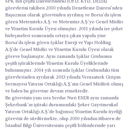
SPK’nın çeşitli Dairelerindeki (OFD; KYD, DEDA)
görevlerini takiben 2010 yılında Denetleme Dairesi’nden
Başuzman olarak görevinden ayrılmış ve Borsa’da işlem
gören Metemteks A.Ş. ve Metemtur A.Ş.’ye Genel Müdür
ve Yönetim Kurulu Üyesi olmuştur. 2011 yılında ise şirket
birleşmeleri sonucunda ortaya çıkan yapıda yine
Borsa’da işlem gören Işıklar Enerji ve Yapı Holding
A.Ş’de Genel Müdür ve Yönetim Kurulu Üyesi olarak
göreve başlamıştır. Aynı zamanda Işıklar Grubunun
çeşitli iştiraklerinde Yönetim Kurulu Üyeliklerinde
bulunmuştur. 2014 yılı sonunda Işıklar Grubundaki tüm
görevlerinden ayrılarak 2015 yılında Verusaturk Girişim
Sermayesi Yatırım Ortaklığı A.Ş.’nin Genel Müdürü olmuş
ve halen bu görevine devam etmektedir.
Bu görevinin yanı sıra Serdar Nuri ESER aynı zamanda
Şekerbank’ın iştiraki durumundaki Şeker Gayrimenkul
Yatırım Ortaklığı A.Ş.’de bağımsız Yönetim Kurulu üyeliği
görevini de sürdürmekte, olup 2010 yılından itibaren de
İstanbul Bilgi Üniversitesinin çeşitli bölümlerinde yarı